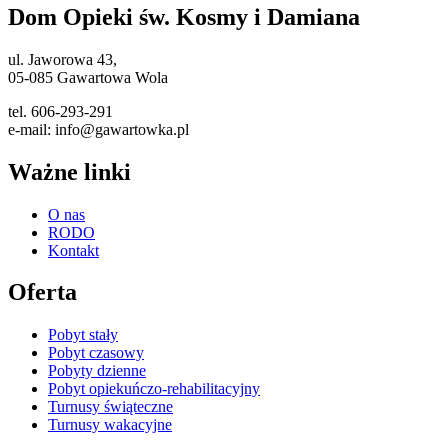
Dom Opieki św. Kosmy i Damiana
ul. Jaworowa 43,
05-085 Gawartowa Wola
tel. 606-293-291
e-mail: info@gawartowka.pl
Ważne linki
O nas
RODO
Kontakt
Oferta
Pobyt stały
Pobyt czasowy
Pobyty dzienne
Pobyt opiekuńczo-rehabilitacyjny
Turnusy świąteczne
Turnusy wakacyjne