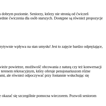
 dobrym poziomie. Seniorzy, którzy nie stronią od ćwiczeń
iednie ćwiczenia dla osób starszych. Dostępne są również propozycje
zytywnie wpływa na stan umysłu! Jest to zajęcie bardzo odprężające,
świeże powietrze, możliwość obcowania z naturą czy też konwersacji
 terenem rekreacyjnym, który oferuje pensjonariuszom różne
ami, ale również odpoczywać przy fontannie wsłuchując się
oże okazać się szczególnie pomocna wieczorem. Pozwoli seniorom