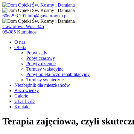
606 293 291
info@gawartowka.pl
Gawartowa Wola 34b
05-085 Kampinos
O nas
Oferta
Pobyt stały
Pobyt czasowy
Pobyty dzienne
Turnusy wakacyjne
Pobyt opiekuńczo-rehabilitacyjny
Turnusy świąteczne
Niezbędnik dla mieszkańców
Baza wiedzy
Galerie
UE i LGD
Kontakt
Terapia zajęciowa, czyli skutec