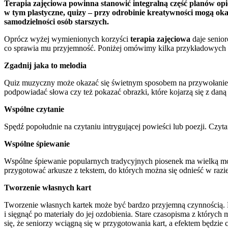
Terapia zajęciowa powinna stanowić integralną część planów op
w tym plastyczne, quizy – przy odrobinie kreatywności mogą ok
samodzielności osób starszych.
Oprócz wyżej wymienionych korzyści
terapia zajęciowa
daje senio
co sprawia mu przyjemność. Poniżej omówimy kilka przykładowych a
Zgadnij jaka to melodia
Quiz muzyczny może okazać się świetnym sposobem na przywołanie w
podpowiadać słowa czy też pokazać obrazki, które kojarzą się z daną
Wspólne czytanie
Spędź popołudnie na czytaniu intrygującej powieści lub poezji. Czyta
Wspólne śpiewanie
Wspólne śpiewanie popularnych tradycyjnych piosenek ma wielką moc
przygotować arkusze z tekstem, do których można się odnieść w razie
Tworzenie własnych kart
Tworzenie własnych kartek może być bardzo przyjemną czynnością. Po
i sięgnąć po materiały do jej ozdobienia. Stare czasopisma z któryc
się, że seniorzy wciągną się w przygotowania kart, a efektem będzi