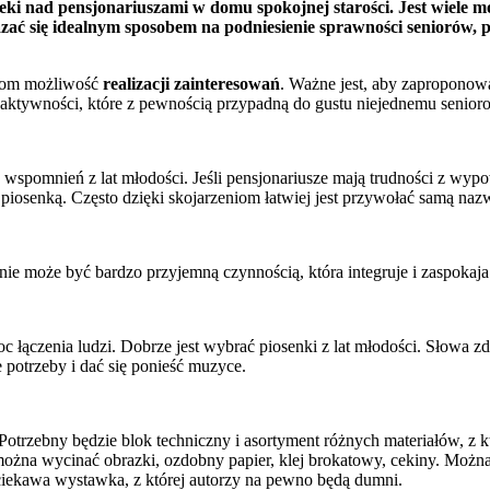
ieki nad pensjonariuszami w domu spokojnej starości. Jest wiele 
azać się idealnym sposobem na podniesienie sprawności seniorów,
rom możliwość
realizacji zainteresowań
. Ważne jest, aby zaproponow
ktywności, które z pewnością przypadną do gustu niejednemu senior
spomnień z lat młodości. Jeśli pensjonariusze mają trudności z wyp
 piosenką. Często dzięki skojarzeniom łatwiej jest przywołać samą naz
nie może być bardzo przyjemną czynnością, która integruje i zaspokaja
 łączenia ludzi. Dobrze jest wybrać piosenki z lat młodości. Słowa 
 potrzeby i dać się ponieść muzyce.
trzebny będzie blok techniczny i asortyment różnych materiałów, z kt
h można wycinać obrazki, ozdobny papier, klej brokatowy, cekiny. Możn
e ciekawa wystawka, z której autorzy na pewno będą dumni.