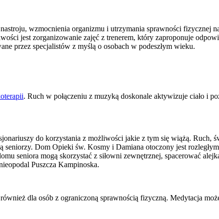
astroju, wzmocnienia organizmu i utrzymania sprawności fizycznej na
żliwości jest zorganizowanie zajęć z trenerem, który zaproponuje odpow
ane przez specjalistów z myślą o osobach w podeszłym wieku.
terapii
. Ruch w połączeniu z muzyką doskonale aktywizuje ciało i po
jonariuszy do korzystania z możliwości jakie z tym się wiążą. Ruch, 
ją seniorzy. Dom Opieki św. Kosmy i Damiana otoczony jest rozległym
omu seniora mogą skorzystać z siłowni zewnętrznej, spacerować alejk
 nieopodal Puszcza Kampinoska.
a, również dla osób z ograniczoną sprawnością fizyczną. Medytacja m