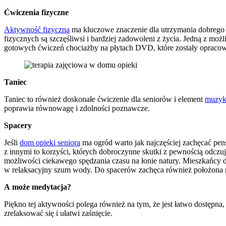
Ćwiczenia fizyczne
Aktywność fizyczna
ma kluczowe znaczenie dla utrzymania dobrego n
fizycznych są szczęśliwsi i bardziej zadowoleni z życia. Jedną z mo
gotowych ćwiczeń chociażby na płytach DVD, które zostały opracow
Taniec
Taniec to również doskonałe ćwiczenie dla seniorów i element
muzyko
poprawia równowagę i zdolności poznawcze.
Spacery
Jeśli
dom opieki seniora
ma ogród warto jak najczęściej zachęcać pens
z innymi to korzyści, których dobroczynne skutki z pewnością odczu
możliwości ciekawego spędzania czasu na łonie natury. Mieszkańcy d
w relaksacyjny szum wody. Do spacerów zachęca również położona
A może medytacja?
Piękno tej aktywności polega również na tym, że jest łatwo dostępn
zrelaksować się i ułatwi zaśnięcie.