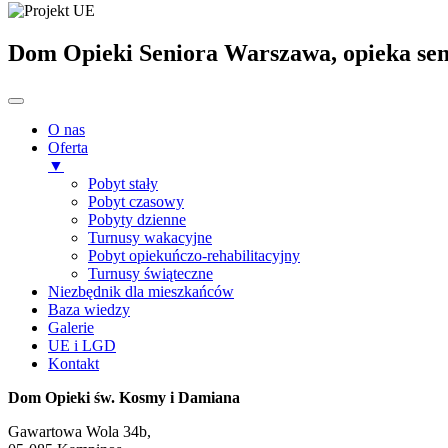
Dom Opieki Seniora Warszawa, opieka sen
O nas
Oferta
▼
Pobyt stały
Pobyt czasowy
Pobyty dzienne
Turnusy wakacyjne
Pobyt opiekuńczo-rehabilitacyjny
Turnusy świąteczne
Niezbędnik dla mieszkańców
Baza wiedzy
Galerie
UE i LGD
Kontakt
Dom Opieki św. Kosmy i Damiana
Gawartowa Wola 34b,