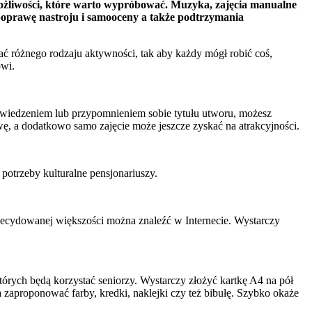
możliwości, które warto wypróbować. Muzyka, zajęcia manualne
 poprawę nastroju i samooceny a także podtrzymania
ać różnego rodzaju aktywności, tak aby każdy mógł robić coś,
owi.
owiedzeniem lub przypomnieniem sobie tytułu utworu, możesz
wę, a dodatkowo samo zajęcie może jeszcze zyskać na atrakcyjności.
 potrzeby kulturalne pensjonariuszy.
zdecydowanej większości można znaleźć w Internecie. Wystarczy
órych będą korzystać seniorzy. Wystarczy złożyć kartkę A4 na pół
a zaproponować farby, kredki, naklejki czy też bibułę. Szybko okaże