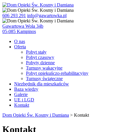
606 293 291
info@gawartowka.pl
Gawartowa Wola 34b
05-085 Kampinos
O nas
Oferta
Pobyt stały
Pobyt czasowy
Pobyty dzienne
Turnusy wakacyjne
Pobyt opiekuńczo-rehabilitacyjny
Turnusy świąteczne
Niezbędnik dla mieszkańców
Baza wiedzy
Galerie
UE i LGD
Kontakt
Dom Opieki Św. Kosmy i Damiana
>
Kontakt
Kontakt