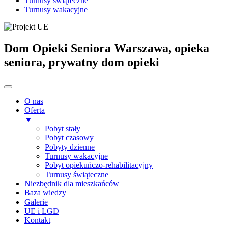
Turnusy świąteczne
Turnusy wakacyjne
Dom Opieki Seniora Warszawa, opieka
seniora, prywatny dom opieki
O nas
Oferta
▼
Pobyt stały
Pobyt czasowy
Pobyty dzienne
Turnusy wakacyjne
Pobyt opiekuńczo-rehabilitacyjny
Turnusy świąteczne
Niezbędnik dla mieszkańców
Baza wiedzy
Galerie
UE i LGD
Kontakt