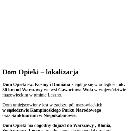
Dom Opieki – lokalizacja
Dom Opieki św. Kosmy i Damiana
znajduje się w odległości
ok.
30 km od Warszawy
we wsi
Gawartowa Wola
w województwie
mazowieckim w gminie Leszno.
Dom umiejscowiony jest w zaciszu pól mazowieckich
w sąsiedztwie Kampinoskiego Parku Narodowego
oraz
Sanktuarium w Niepokalanowie.
Dom Opieki
ma d
ogodny dojazd do Warszawy , Błonia,
Sochaczewa, Leszna
, znajdującymi się nieopodal drogami: