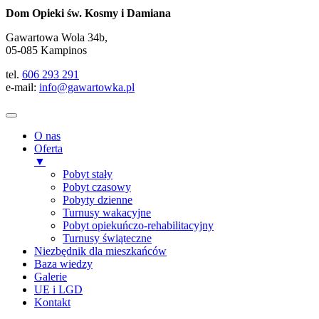
Dom Opieki św. Kosmy i Damiana
Gawartowa Wola 34b,
05-085 Kampinos
tel.
606 293 291
e-mail:
info@gawartowka.pl
O nas
Oferta
▼
Pobyt stały
Pobyt czasowy
Pobyty dzienne
Turnusy wakacyjne
Pobyt opiekuńczo-rehabilitacyjny
Turnusy świąteczne
Niezbędnik dla mieszkańców
Baza wiedzy
Galerie
UE i LGD
Kontakt