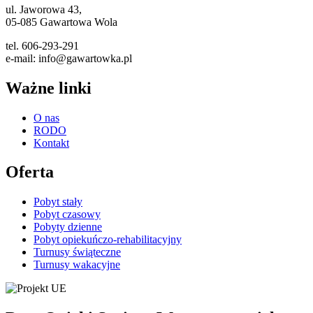
ul. Jaworowa 43,
05-085 Gawartowa Wola
tel. 606-293-291
e-mail: info@gawartowka.pl
Ważne linki
O nas
RODO
Kontakt
Oferta
Pobyt stały
Pobyt czasowy
Pobyty dzienne
Pobyt opiekuńczo-rehabilitacyjny
Turnusy świąteczne
Turnusy wakacyjne