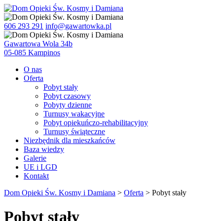
606 293 291
info@gawartowka.pl
Gawartowa Wola 34b
05-085 Kampinos
O nas
Oferta
Pobyt stały
Pobyt czasowy
Pobyty dzienne
Turnusy wakacyjne
Pobyt opiekuńczo-rehabilitacyjny
Turnusy świąteczne
Niezbędnik dla mieszkańców
Baza wiedzy
Galerie
UE i LGD
Kontakt
Dom Opieki Św. Kosmy i Damiana
>
Oferta
>
Pobyt stały
Pobyt stały