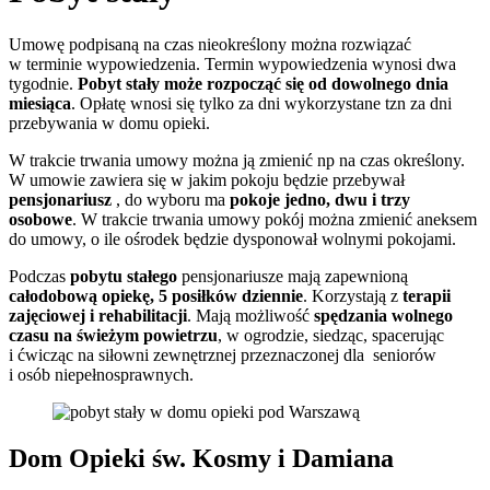
Umowę podpisaną na czas nieokreślony można rozwiązać
w terminie wypowiedzenia. Termin wypowiedzenia wynosi dwa
tygodnie.
Pobyt stały może rozpocząć się od dowolnego dnia
miesiąca
. Opłatę wnosi się tylko za dni wykorzystane tzn za dni
przebywania w domu opieki.
W trakcie trwania umowy można ją zmienić np na czas określony.
W umowie zawiera się w jakim pokoju będzie przebywał
pensjonariusz
, do wyboru ma
pokoje jedno, dwu i trzy
osobowe
. W trakcie trwania umowy pokój można zmienić aneksem
do umowy, o ile ośrodek będzie dysponował wolnymi pokojami.
Podczas
pobytu stałego
pensjonariusze mają zapewnioną
całodobową opiekę, 5 posiłków dziennie
. Korzystają z
terapii
zajęciowej i rehabilitacji
. Mają możliwość
spędzania wolnego
czasu na świeżym powietrzu
, w ogrodzie, siedząc, spacerując
i ćwicząc na siłowni zewnętrznej przeznaczonej dla seniorów
i osób niepełnosprawnych.
Dom Opieki św. Kosmy i Damiana