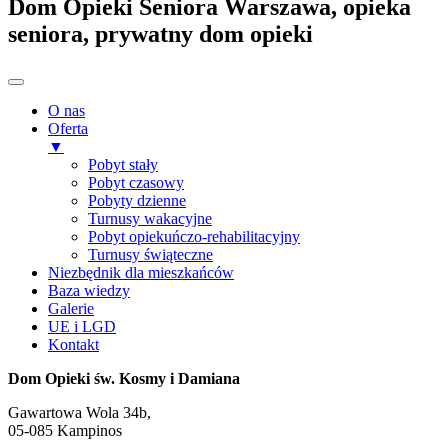
Dom Opieki Seniora Warszawa, opieka
seniora, prywatny dom opieki
O nas
Oferta
▼
Pobyt stały
Pobyt czasowy
Pobyty dzienne
Turnusy wakacyjne
Pobyt opiekuńczo-rehabilitacyjny
Turnusy świąteczne
Niezbędnik dla mieszkańców
Baza wiedzy
Galerie
UE i LGD
Kontakt
Dom Opieki św. Kosmy i Damiana
Gawartowa Wola 34b,
05-085 Kampinos