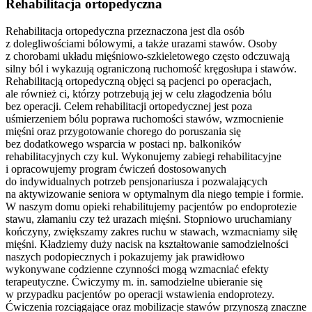
Rehabilitacja ortopedyczna
Rehabilitacja ortopedyczna przeznaczona jest dla osób
z dolegliwościami bólowymi, a także urazami stawów. Osoby
z chorobami układu mięśniowo-szkieletowego często odczuwają
silny ból i wykazują ograniczoną ruchomość kręgosłupa i stawów.
Rehabilitacją ortopedyczną objęci są pacjenci po operacjach,
ale również ci, którzy potrzebują jej w celu złagodzenia bólu
bez operacji. Celem rehabilitacji ortopedycznej jest poza
uśmierzeniem bólu poprawa ruchomości stawów, wzmocnienie
mięśni oraz przygotowanie chorego do poruszania się
bez dodatkowego wsparcia w postaci np. balkoników
rehabilitacyjnych czy kul. Wykonujemy zabiegi rehabilitacyjne
i opracowujemy program ćwiczeń dostosowanych
do indywidualnych potrzeb pensjonariusza i pozwalających
na aktywizowanie seniora w optymalnym dla niego tempie i formie.
W naszym domu opieki rehabilitujemy pacjentów po endoprotezie
stawu, złamaniu czy też urazach mięśni. Stopniowo uruchamiany
kończyny, zwiększamy zakres ruchu w stawach, wzmacniamy siłę
mięśni. Kładziemy duży nacisk na kształtowanie samodzielności
naszych podopiecznych i pokazujemy jak prawidłowo
wykonywane codzienne czynności mogą wzmacniać efekty
terapeutyczne. Ćwiczymy m. in. samodzielne ubieranie się
w przypadku pacjentów po operacji wstawienia endoprotezy.
Ćwiczenia rozciągające oraz mobilizacje stawów przynoszą znaczne