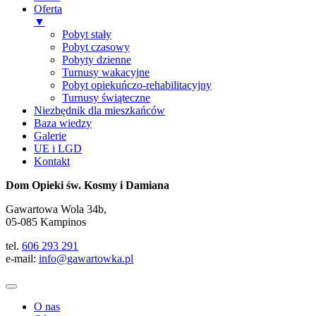
Oferta
▼
Pobyt stały
Pobyt czasowy
Pobyty dzienne
Turnusy wakacyjne
Pobyt opiekuńczo-rehabilitacyjny
Turnusy świąteczne
Niezbędnik dla mieszkańców
Baza wiedzy
Galerie
UE i LGD
Kontakt
Dom Opieki św. Kosmy i Damiana
Gawartowa Wola 34b,
05-085 Kampinos
tel.
606 293 291
e-mail:
info@gawartowka.pl
O nas