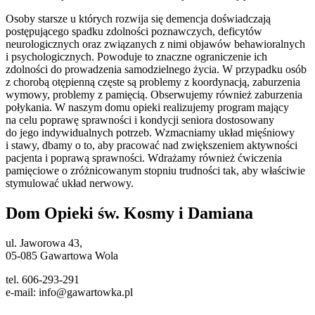
Osoby starsze u których rozwija się demencja doświadczają
postępującego spadku zdolności poznawczych, deficytów
neurologicznych oraz związanych z nimi objawów behawioralnych
i psychologicznych. Powoduje to znaczne ograniczenie ich
zdolności do prowadzenia samodzielnego życia. W przypadku osób
z chorobą otępienną częste są problemy z koordynacją, zaburzenia
wymowy, problemy z pamięcią. Obserwujemy również zaburzenia
połykania. W naszym domu opieki realizujemy program mający
na celu poprawę sprawności i kondycji seniora dostosowany
do jego indywidualnych potrzeb. Wzmacniamy układ mięśniowy
i stawy, dbamy o to, aby pracować nad zwiększeniem aktywności
pacjenta i poprawą sprawności. Wdrażamy również ćwiczenia
pamięciowe o zróżnicowanym stopniu trudności tak, aby właściwie
stymulować układ nerwowy.
Dom Opieki św. Kosmy i Damiana
ul. Jaworowa 43,
05-085 Gawartowa Wola
tel. 606-293-291
e-mail: info@gawartowka.pl