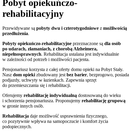
Pobyt opiekuńczo-
rehabilitacyjny
Przewidywane są
pobyty dwu i czterotygodniowe
z
możliwością
przedłużenia
.
Pobyty opiekuńczo-rehabilitacyjne
przeznaczone są
dla osób
po udarach, złamaniach, z chorobą Alzheimera,
niepełnosprawnych
. Rehabilitacja ustalana jest indywidualnie
w zależności od potrzeb i możliwości pacjenta.
Pensjonariusz korzysta z całej oferty domu opieki na Pobyt Stały.
Nasz
dom opieki
zbudowany jest
bez barier
, bezprogowo, posiada
podjazdy, uchwyty w łazienkach. Zapewnia sprzęt
do przemieszczania się i rehabilitacji.
Oferujemy
rehabilitację indywidualną
dostosowaną do wieku
i schorzenia pensjonariusza. Proponujemy
rehabilitację grupową
w gronie innych osób.
Rehabilitacja
daje możliwość usprawnienia fizycznego,
co pozytywnie wpływa na samopoczucie i komfort życia
podopiecznych.