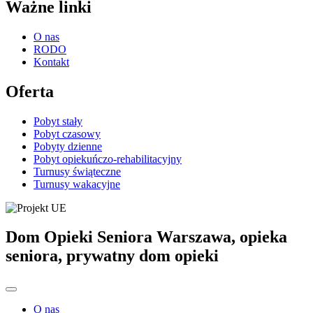
Ważne linki
O nas
RODO
Kontakt
Oferta
Pobyt stały
Pobyt czasowy
Pobyty dzienne
Pobyt opiekuńczo-rehabilitacyjny
Turnusy świąteczne
Turnusy wakacyjne
Dom Opieki Seniora Warszawa, opieka
seniora, prywatny dom opieki
O nas