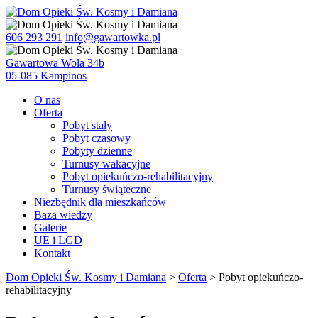
606 293 291
info@gawartowka.pl
Gawartowa Wola 34b
05-085 Kampinos
O nas
Oferta
Pobyt stały
Pobyt czasowy
Pobyty dzienne
Turnusy wakacyjne
Pobyt opiekuńczo-rehabilitacyjny
Turnusy świąteczne
Niezbędnik dla mieszkańców
Baza wiedzy
Galerie
UE i LGD
Kontakt
Dom Opieki Św. Kosmy i Damiana
>
Oferta
>
Pobyt opiekuńczo-
rehabilitacyjny