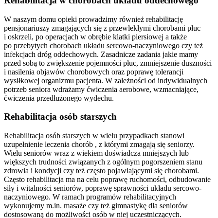
Rehabilitacja w chorobach układu oddechowego
W naszym domu opieki prowadzimy również rehabilitację
pensjonariuszy zmagających się z przewlekłymi chorobami płuc
i oskrzeli, po operacjach w obrębie klatki piersiowej a także
po przebytych chorobach układu sercowo-naczyniowego czy też
infekcjach dróg oddechowych. Zasadnicze zadania jakie mamy
przed sobą to zwiększenie pojemności płuc, zmniejszenie duszności
i nasilenia objawów chorobowych oraz poprawę tolerancji
wysiłkowej organizmu pacjenta. W zależności od indywidualnych
potrzeb seniora wdrażamy ćwiczenia aerobowe, wzmacniające,
ćwiczenia przedłużonego wydechu.
Rehabilitacja osób starszych
Rehabilitacja osób starszych w wielu przypadkach stanowi
uzupełnienie leczenia chorób , z którymi zmagają się seniorzy.
Wielu seniorów wraz z wiekiem doświadcza mniejszych lub
większych trudności związanych z ogólnym pogorszeniem stanu
zdrowia i kondycji czy też często pojawiającymi się chorobami.
Często rehabilitacja ma na celu poprawę ruchomości, odbudowanie
siły i witalności seniorów, poprawę sprawności układu sercowo-
naczyniowego. W ramach programów rehabilitacyjnych
wykonujemy m.in. masaże czy też gimnastykę dla seniorów
dostosowaną do możliwości osób w niej uczestniczących.